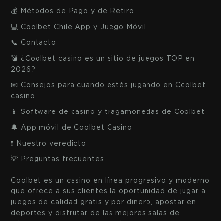
💰 Métodos de Pago y de Retiro
💻 Coolbet Chile App y Juego Móvil
📞 Contacto
💣 ¿Coolbet casino es un sitio de juegos TOP en
2026?
📧 Consejos para cuando estés jugando en Coolbet
casino
📱 Software de casino y tragamonedas de Coolbet
🔔 App móvil de Coolbet Casino
❗ Nuestro veredicto
💡 Preguntas frecuentes
Coolbet es un casino en línea progresivo y moderno
que ofrece a sus clientes la oportunidad de jugar a
juegos de calidad gratis y por dinero, apostar en
deportes y disfrutar de las mejores salas de