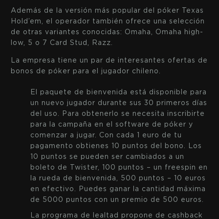
Además de la versión más popular del póker Texas
Hold’em, el operador también ofrece una selección
de otras variantes conocidas: Omaha, Omaha high-
low, 5 o 7 Card Stud, Razz.
La empresa tiene un par de interesantes ofertas de
bonos de póker para el jugador chileno.
El paquete de bienvenida está disponible para
un nuevo jugador durante sus 30 primeros días
del uso. Para obtenerlo se necesita inscribirte
para la campaña en el software de póker y
comenzar a jugar. Con cada 1 euro de tu
pagamento obtienes 10 puntos del bono. Los
10 puntos se pueden ser cambiados a un
boleto de Twister, 100 puntos – un freespin en
la rueda de bienvenida, 500 puntos – 10 euros
en efectivo. Puedes ganar la cantidad máxima
de 5000 puntos con un premio de 500 euros.
La programa de lealtad propone de cashback