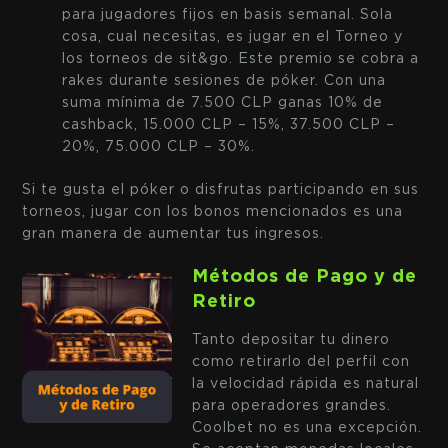
para jugadores fijos en basis semanal. Sola
cosa, cual necesitas, es jugar en el Torneo y
los torneos de sit&go. Este premio se cobra a
rakes durante sesiones de póker. Con una
suma mínima de 7.500 CLP ganas 10% de
cashback, 15.000 CLP – 15%, 37.500 CLP –
20%, 75.000 CLP – 30%.
Si te gusta el póker o disfrutas participando en sus
torneos, jugar con los bonos mencionados es una
gran manera de aumentar tus ingresos.
Métodos de Pago y de
Retiro
Tanto depositar tu dinero
como retirarlo del perfil con
la velocidad rápida es natural
para operadores grandes.
Coolbet no es una excepción.