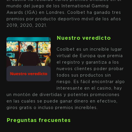
mundo del juego de los International Gaming
Awards (IGA) en Londres. Coolbet ha ganado tres
premios por producto deportivo móvil de los años
2019, 2020, 2021.
Nuestro veredicto
Coolbet es un increíble lugar
virtual de Europa que premia
el registro y garantiza a los
nuevos clientes poder probar
todos sus productos sin
riesgo. Es fácil encontrar algo
interesante en el casino, hay
un montón de divertidas y potentes promociones
en las cuales se puede ganar dinero en efectivo,
giros gratis o incluso premios increíbles.
Preguntas frecuentes