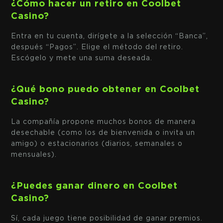
¿Cómo hacer un retiro en Coolbet
Casino?
Entra en tu cuenta, dirígete a la selección “Banca”,
después “Pagos”. Elige el método del retiro.
Escógelo y mete una suma deseada.
¿Qué bono puedo obtener en Coolbet
Casino?
La compañía propone muchos bonos de manera
desechable (como los de bienvenida o invita un
amigo) o estacionarios (diarios, semanales o
mensuales).
¿Puedes ganar dinero en Coolbet
Casino?
Sí, cada juego tiene posibilidad de ganar premios.