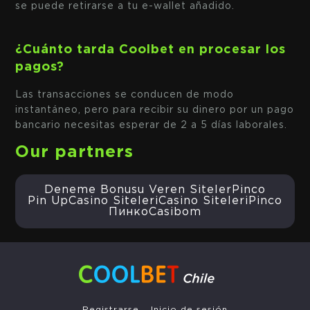
se puede retirarse a tu e-wallet añadido.
¿Cuánto tarda Coolbet en procesar los
pagos?
Las transacciones se conducen de modo
instantáneo, pero para recibir su dinero por un pago
bancario necesitas esperar de 2 a 5 días laborales.
Our partners
Deneme Bonusu Veren Siteler
Pinco
Pin Up
Casino Siteleri
Casino Siteleri
Pinco
Пинко
Casibom
Registrarse
Inicio de sesión