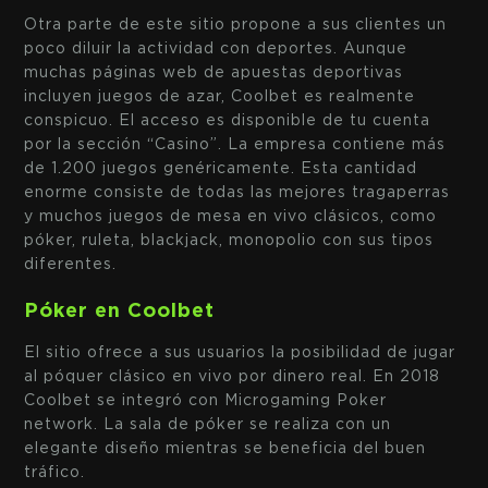
Otra parte de este sitio propone a sus clientes un
poco diluir la actividad con deportes. Aunque
muchas páginas web de apuestas deportivas
incluyen juegos de azar, Coolbet es realmente
conspicuo. El acceso es disponible de tu cuenta
por la sección “Casino”. La empresa contiene más
de 1.200 juegos genéricamente. Esta cantidad
enorme consiste de todas las mejores tragaperras
y muchos juegos de mesa en vivo clásicos, como
póker, ruleta, blackjack, monopolio con sus tipos
diferentes.
Póker en Coolbet
El sitio ofrece a sus usuarios la posibilidad de jugar
al póquer clásico en vivo por dinero real. En 2018
Coolbet se integró con Microgaming Poker
network. La sala de póker se realiza con un
elegante diseño mientras se beneficia del buen
tráfico.