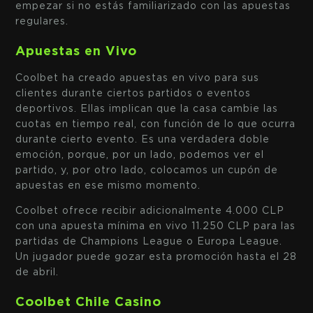
empezar si no estás familiarizado con las apuestas
regulares.
Apuestas en Vivo
Coolbet ha creado apuestas en vivo para sus
clientes durante ciertos partidos o eventos
deportivos. Ellas implican que la casa cambie las
cuotas en tiempo real, con función de lo que ocurra
durante cierto evento. Es una verdadera doble
emoción, porque, por un lado, podemos ver el
partido, y, por otro lado, colocamos un cupón de
apuestas en ese mismo momento.
Coolbet ofrece recibir adicionalmente 4.000 CLP
con una apuesta mínima en vivo 11.250 CLP para las
partidas de Champions League o Europa League.
Un jugador puede gozar esta promoción hasta el 28
de abril.
Coolbet Chile Casino