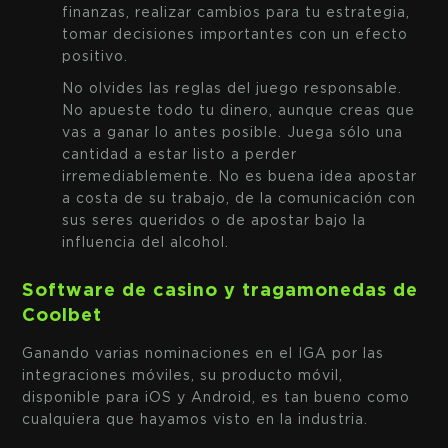
finanzas, realizar cambios para tu estrategia,
tomar decisiones importantes con un efecto
positivo.
No olvides las reglas del juego responsable.
No apueste todo tu dinero, aunque creas que
vas a ganar lo antes posible. Juega sólo una
cantidad a estar listo a perder
irremediablemente. No es buena idea apostar
a costa de su trabajo, de la comunicación con
sus seres queridos o de apostar bajo la
influencia del alcohol.
Software de casino y tragamonedas de
Coolbet
Ganando varias nominaciones en el IGA por las
integraciones móviles, su producto móvil,
disponible para iOS y Android, es tan bueno como
cualquiera que hayamos visto en la industria.