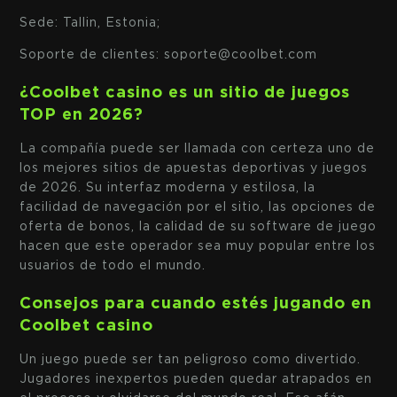
Sede: Tallin, Estonia;
Soporte de clientes:
soporte@coolbet.com
¿Coolbet casino es un sitio de juegos
TOP en 2026?
La compañía puede ser llamada con certeza uno de
los mejores sitios de apuestas deportivas y juegos
de 2026. Su interfaz moderna y estilosa, la
facilidad de navegación por el sitio, las opciones de
oferta de bonos, la calidad de su software de juego
hacen que este operador sea muy popular entre los
usuarios de todo el mundo.
Consejos para cuando estés jugando en
Coolbet casino
Un juego puede ser tan peligroso como divertido.
Jugadores inexpertos pueden quedar atrapados en