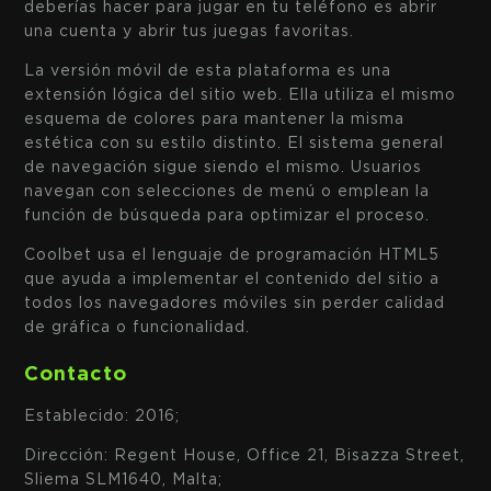
deberías hacer para jugar en tu teléfono es abrir
una cuenta y abrir tus juegas favoritas.
La versión móvil de esta plataforma es una
extensión lógica del sitio web. Ella utiliza el mismo
esquema de colores para mantener la misma
estética con su estilo distinto. El sistema general
de navegación sigue siendo el mismo. Usuarios
navegan con selecciones de menú o emplean la
función de búsqueda para optimizar el proceso.
Coolbet usa el lenguaje de programación HTML5
que ayuda a implementar el contenido del sitio a
todos los navegadores móviles sin perder calidad
de gráfica o funcionalidad.
Contacto
Establecido: 2016;
Dirección: Regent House, Office 21, Bisazza Street,
Sliema SLM1640, Malta;