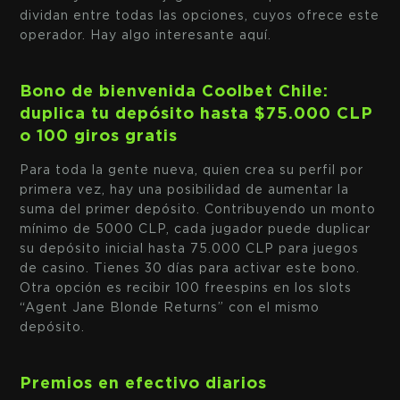
dividan entre todas las opciones, cuyos ofrece este
operador. Hay algo interesante aquí.
Bono de bienvenida Coolbet Chile:
duplica tu depósito hasta $75.000 CLP
o 100 giros gratis
Para toda la gente nueva, quien crea su perfil por
primera vez, hay una posibilidad de aumentar la
suma del primer depósito. Contribuyendo un monto
mínimo de 5000 CLP, cada jugador puede duplicar
su depósito inicial hasta 75.000 CLP para juegos
de casino. Tienes 30 días para activar este bono.
Otra opción es recibir 100 freespins en los slots
“Agent Jane Blonde Returns” con el mismo
depósito.
Premios en efectivo diarios