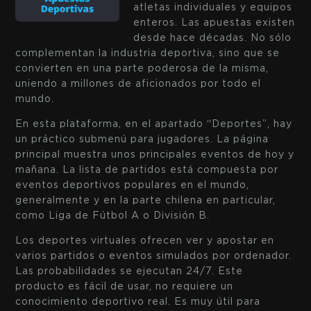
atletas individuales y equipos
enteros. Las apuestas existen
desde hace décadas. No sólo
complementan la industria deportiva, sino que se
convierten en una parte poderosa de la misma,
uniendo a millones de aficionados por todo el
mundo.
En esta plataforma, en el apartado “Deportes”, hay
un práctico submenú para jugadores. La página
principal muestra unos principales eventos de hoy y
mañana. La lista de partidos está compuesta por
eventos deportivos populares en el mundo,
generalmente y en la parte chilena en particular,
como Liga de Fútbol A o División B.
Los deportes virtuales ofrecen ver y apostar en
varios partidos o eventos simulados por ordenador.
Las probabilidades se ejecutan 24/7. Este
producto es fácil de usar, no requiere un
conocimiento deportivo real. Es muy útil para